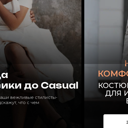
КОМФ
да
сики до Casual
КОСТЮ
ДЛЯ 
 наши вежливые стилисты-
дскажут, что с чем